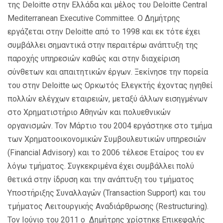
της
Deloitte
στην
Ελλάδα
και
μέλος
του
Deloitte Central
Mediterranean Executive Committee.
Ο Δημήτρης
εργάζεται στην
Deloitte
από το 1998 και εκ τότε έχει
συμβάλλει σημαντικά στην περαιτέρω ανάπτυξη της
παροχής υπηρεσιών καθώς και στην διαχείριση
σύνθετων και απαιτητικών έργων. Ξεκίνησε την πορεία
του στην
Deloitte
ως Ορκωτός Ελεγκτής έχοντας ηγηθεί
πολλών ελέγχων εταιρειών, μεταξύ άλλων εισηγμένων
στο Χρηματιστήριο Αθηνών και πολυεθνικών
οργανισμών. Τον Μάρτιο του 2004 εργάστηκε στο τμήμα
των Χρηματοοικονομικών Συμβουλευτικών υπηρεσιών
(
Financial
Advisory
) και το 2006 τέλεσε Εταίρος του εν
λόγω τμήματος. Συγκεκριμένα έχει συμβάλλει πολύ
θετικά στην ίδρυση και την ανάπτυξη του τμήματος
Υποστήριξης Συναλλαγών (
Transaction
Support
) και του
τμήματος Λειτουργικής Αναδιάρθρωσης (
Restructuring
).
Τον Ιούνιο του 2011 ο Δημήτρης χρίστηκε Επικεφαλής