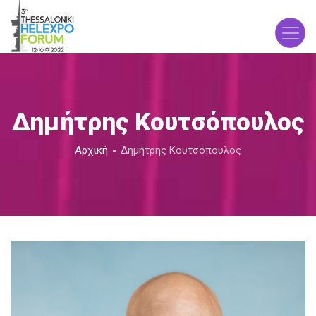
Παράκαμψη
προς
το
κυρίως
περιεχόμενο
Δημήτρης Κουτσόπουλος
Breadcrumb
Αρχική
Δημήτρης Κουτσόπουλος