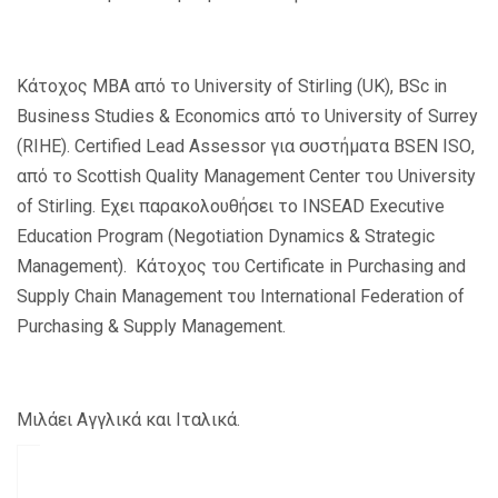
Κάτοχος
ΜΒΑ
από
το
University of Stirling (UK), BSc in
Business
Studies
&
Economics
από
το
University
of
Surrey
(
RIHE
).
Certified Lead Assessor
για
συστήματα
BSEN ISO
,
από
το
Scottish Quality Management Center
του
University
of Stirling
.
Εχει
παρακολουθήσει
το
INSEAD Executive
Education Program (Negotiation Dynamics & Strategic
Management).
Κάτοχος
του
Certificate in Purchasing and
Supply
C
hain Management
του
International Federation of
Purchasing & Supply Management.
Μιλάει Αγγλικά και Ιταλικά.