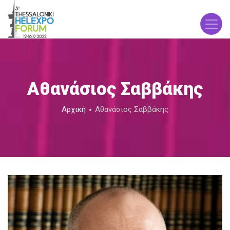
Παράκαμψη
προς
το
κυρίως
περιεχόμενο
Αθανάσιος Σαββάκης
Breadcrumb
Αρχική
Αθανάσιος Σαββάκης