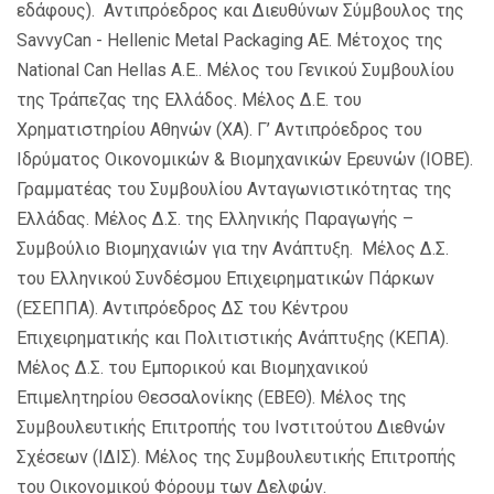
εδάφους). Αντιπρόεδρος και Διευθύνων Σύμβουλος της
SavvyCan
-
Hellenic
Metal
Packaging
AE
. Μέτοχος της
National Can Hellas A.E..
Μέλος του Γενικού Συμβουλίου
της Τράπεζας της Ελλάδος. Μέλος Δ.Ε. του
Χρηματιστηρίου Αθηνών (ΧΑ). Γ’ Αντιπρόεδρος του
Ιδρύματος Οικονομικών & Βιομηχανικών Ερευνών (ΙΟΒΕ).
Γραμματέας του Συμβουλίου Ανταγωνιστικότητας της
Ελλάδας. Μέλος Δ.Σ. της Ελληνικής Παραγωγής –
Συμβούλιο Βιομηχανιών για την Ανάπτυξη. Μέλος Δ.Σ.
του Ελληνικού Συνδέσμου Επιχειρηματικών Πάρκων
(ΕΣΕΠΠΑ). Αντιπρόεδρος ΔΣ του Κέντρου
Επιχειρηματικής και Πολιτιστικής Ανάπτυξης (ΚΕΠΑ).
Μέλος Δ.Σ. του Εμπορικού και Βιομηχανικού
Επιμελητηρίου Θεσσαλονίκης (ΕΒΕΘ). Μέλος της
Συμβουλευτικής Επιτροπής του Ινστιτούτου Διεθνών
Σχέσεων (ΙΔΙΣ). Μέλος της Συμβουλευτικής Επιτροπής
του Οικονομικού Φόρουμ των Δελφών.