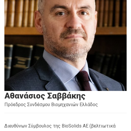
Αθανάσιος Σαββάκης
Πρόεδρος Συνδέσμου Βιομηχανιών Ελλάδος
Διευθύνων Σύμβουλος της
BioSolids
ΑΕ (βελτιωτικά